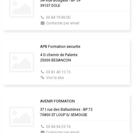
5A Rue Bougault - BP 59
39107 DOLE
03 84 79 89 00
Contacter par email
APB Formation securite
4 G chemin de Palente
25000 BESANCON
03 81 40 15 15
Voir le site
AVENIR FORMATION
37 t rue des Ballastières - BP 72
70800 ST LOUP S/ SEMOUSE
03 84 94 29 74
Contacter par email