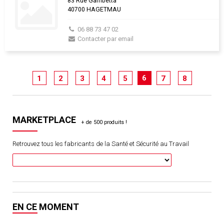
83 Rue Gambetta
40700 HAGETMAU
06 88 73 47 02
Contacter par email
6
1
2
3
4
5
7
8
MARKETPLACE
Retrouvez tous les fabricants de la Santé et Sécurité au Travail
EN CE MOMENT